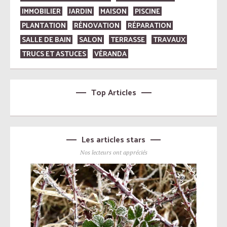
IMMOBILIER
JARDIN
MAISON
PISCINE
PLANTATION
RÉNOVATION
RÉPARATION
SALLE DE BAIN
SALON
TERRASSE
TRAVAUX
TRUCS ET ASTUCES
VÉRANDA
Top Articles
Les articles stars
Nos lecteurs ont appréciés